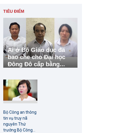
TIÊU ĐIỂM
Ai ở Bộ Giáo dục đã
bao che cho Đại học
Đông Đô cấp bằng...
Bộ Công an thông
tin vụ truy nã
nguyên Thứ
trưởng Bộ Công...