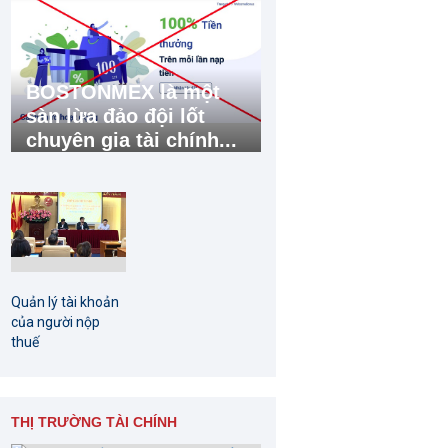
BOSTONMEX là một
sàn lừa đảo đội lốt
chuyên gia tài chính...
Quản lý tài khoản
của người nộp
thuế
THỊ TRƯỜNG TÀI CHÍNH