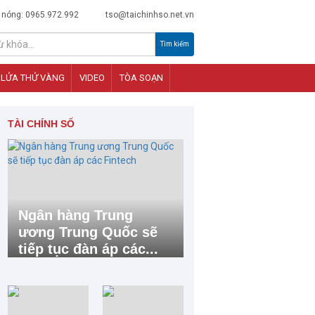
 nóng: 0965.972.992
tso@taichinhso.net.vn
Tìm kiếm
LỬA THỬ VÀNG
VIDEO
TÒA SOẠN
TÀI CHÍNH SỐ
Ngân hàng Trung
ương Trung Quốc sẽ
tiếp tục đàn áp các...