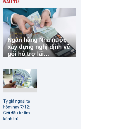
ĐẦU TƯ
Ngân hàng Nhà nước
xây dựng nghị định về
gói hỗ trợ lãi...
Tỷ giá ngoại tệ
hôm nay 7/12:
Giới đầu tư tìm
kênh trú...