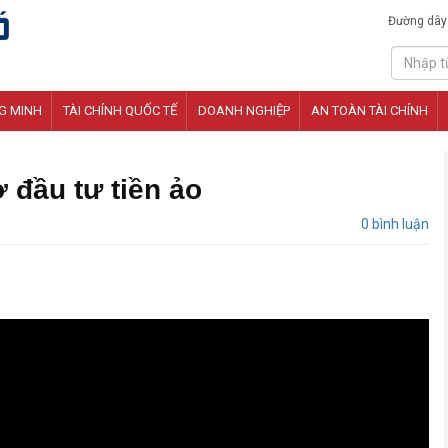
Đường dây
G MINH
TÀI CHÍNH QUỐC TẾ
DOANH NGHIỆP
AN TOÀN TÀI CHÍNH
 đầu tư tiền ảo
0 bình luận