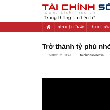
TIỀN THẬT TIỀN ẢO
ĐẦU TƯ THÔN
Trở thành tỷ phú nhờ
02/08/2021 08:47
taichinhso.net.vn