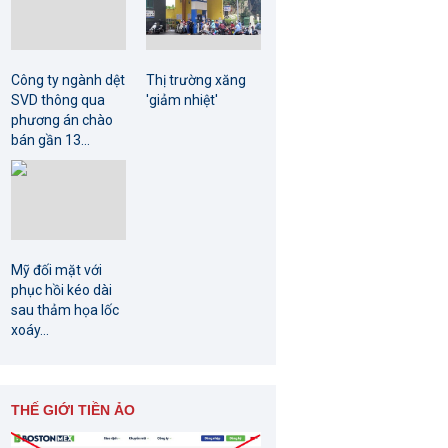
Công ty ngành dệt
Thị trường xăng
SVD thông qua
'giảm nhiệt'
phương án chào
bán gần 13...
Mỹ đối mặt với
phục hồi kéo dài
sau thảm họa lốc
xoáy...
THẾ GIỚI TIỀN ẢO