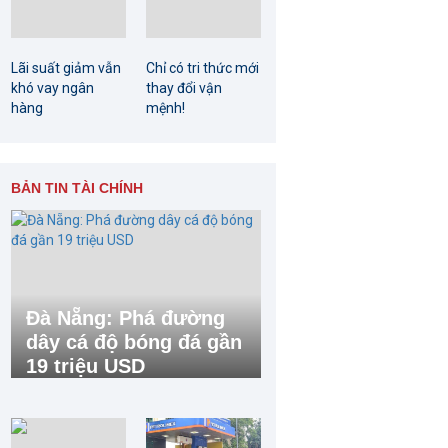
Lãi suất giảm vẫn
Chỉ có tri thức mới
khó vay ngân
thay đổi vận
hàng
mệnh!
BẢN TIN TÀI CHÍNH
Đà Nẵng: Phá đường
dây cá độ bóng đá gần
19 triệu USD