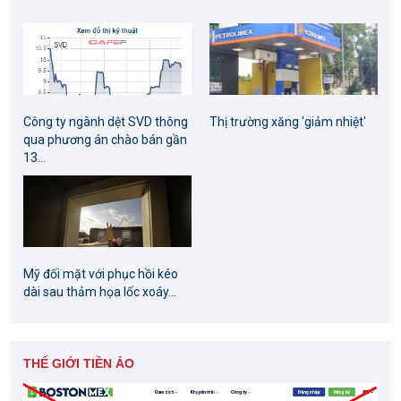
Công ty ngành dệt SVD thông
Thị trường xăng 'giảm nhiệt'
qua phương án chào bán gần
13...
Mỹ đối mặt với phục hồi kéo
dài sau thảm họa lốc xoáy...
THẾ GIỚI TIỀN ẢO