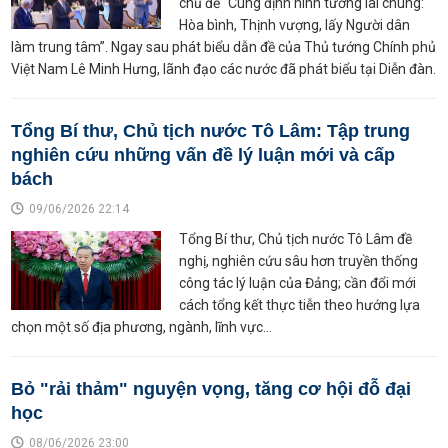
chủ đề “Cùng định hình tương lai chung:
Hòa bình, Thịnh vượng, lấy Người dân
làm trung tâm”. Ngay sau phát biểu dẫn đề của Thủ tướng Chính phủ
Việt Nam Lê Minh Hưng, lãnh đạo các nước đã phát biểu tại Diễn đàn.
Tổng Bí thư, Chủ tịch nước Tô Lâm: Tập trung
nghiên cứu những vấn đề lý luận mới và cấp
bách
09/06/2026 22:14
Tổng Bí thư, Chủ tịch nước Tô Lâm đề
nghị, nghiên cứu sâu hơn truyền thống
công tác lý luận của Đảng; cần đổi mới
cách tổng kết thực tiễn theo hướng lựa
chọn một số địa phương, ngành, lĩnh vực...
Bỏ "rải thảm" nguyện vọng, tăng cơ hội đỗ đại
học
08/06/2026 23:00