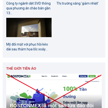
Công ty ngành dệt SVD thông
Thị trường xăng 'giảm nhiệt'
qua phương án chào bán gần
13...
Mỹ đối mặt với phục hồi kéo
dài sau thảm họa lốc xoáy...
THẾ GIỚI TIỀN ẢO
BOSTONMEX là một sàn lừa đảo đội