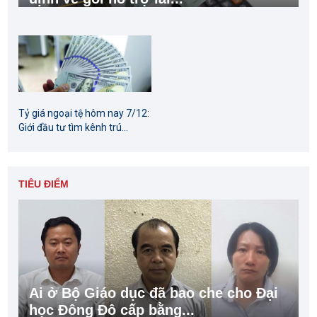
Tỷ giá ngoại tệ hôm nay 7/12:
Giới đầu tư tìm kênh trú...
TIÊU ĐIỂM
Ai ở Bộ Giáo dục đã bao che cho Đại
học Đông Đô cấp bằng...