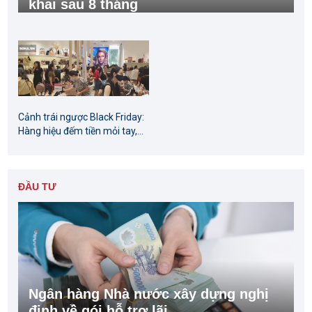
khai sau 8 tháng
Cảnh trái ngược Black Friday:
Hàng hiệu đếm tiền mỏi tay,...
ĐẦU TƯ
Ngân hàng Nhà nước xây dựng nghị
định về gói hỗ trợ lãi...