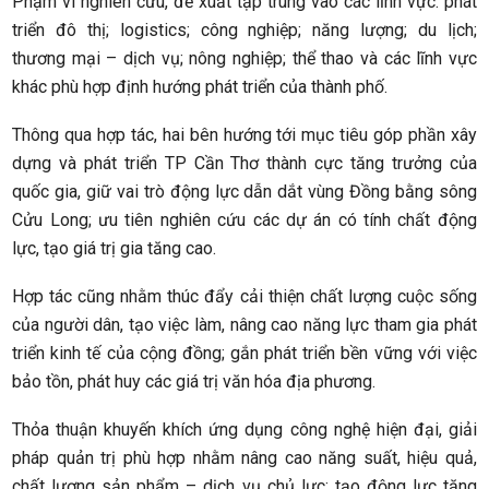
Phạm vi nghiên cứu, đề xuất tập trung vào các lĩnh vực: phát
triển đô thị; logistics; công nghiệp; năng lượng; du lịch;
thương mại – dịch vụ; nông nghiệp; thể thao và các lĩnh vực
khác phù hợp định hướng phát triển của thành phố.
Thông qua hợp tác, hai bên hướng tới mục tiêu góp phần xây
dựng và phát triển TP Cần Thơ thành cực tăng trưởng của
quốc gia, giữ vai trò động lực dẫn dắt vùng Đồng bằng sông
Cửu Long; ưu tiên nghiên cứu các dự án có tính chất động
lực, tạo giá trị gia tăng cao.
Hợp tác cũng nhằm thúc đẩy cải thiện chất lượng cuộc sống
của người dân, tạo việc làm, nâng cao năng lực tham gia phát
triển kinh tế của cộng đồng; gắn phát triển bền vững với việc
bảo tồn, phát huy các giá trị văn hóa địa phương.
Thỏa thuận khuyến khích ứng dụng công nghệ hiện đại, giải
pháp quản trị phù hợp nhằm nâng cao năng suất, hiệu quả,
chất lượng sản phẩm – dịch vụ chủ lực; tạo động lực tăng