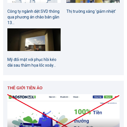
Công ty ngành dệt SVD thông
Thị trường xăng 'giảm nhiệt'
qua phương án chào bán gần
13...
Mỹ đối mặt với phục hồi kéo
dài sau thảm họa lốc xoáy...
THẾ GIỚI TIỀN ẢO