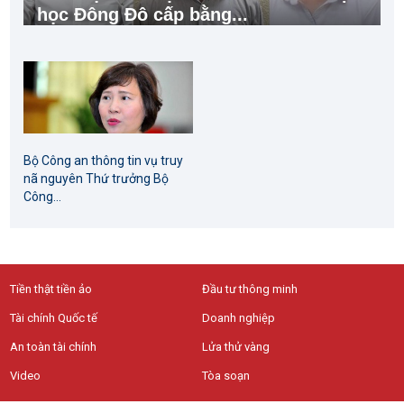
học Đông Đô cấp bằng...
Bộ Công an thông tin vụ truy
nã nguyên Thứ trưởng Bộ
Công...
Tiền thật tiền ảo
Đầu tư thông minh
Tài chính Quốc tế
Doanh nghiệp
An toàn tài chính
Lửa thử vàng
Video
Tòa soạn