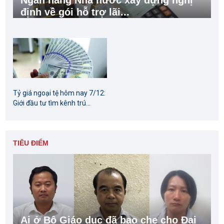
Ngân hàng Nhà nước xây dựng nghị
định về gói hỗ trợ lãi...
Tỷ giá ngoại tệ hôm nay 7/12:
Giới đầu tư tìm kênh trú...
TIÊU ĐIỂM
Ai ở Bộ Giáo dục đã bao che cho Đại