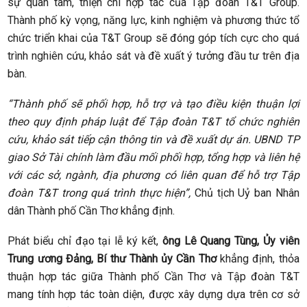
sự quan tâm, thiện chí hợp tác của Tập đoàn T&T Group.
Thành phố kỳ vọng, năng lực, kinh nghiệm và phương thức tổ
chức triển khai của T&T Group sẽ đóng góp tích cực cho quá
trình nghiên cứu, khảo sát và đề xuất ý tưởng đầu tư trên địa
bàn.
“Thành phố sẽ phối hợp, hỗ trợ và tạo điều kiện thuận lợi
theo quy định pháp luật để Tập đoàn T&T tổ chức nghiên
cứu, khảo sát tiếp cận thông tin và đề xuất dự án. UBND TP
giao Sở Tài chính làm đầu mối phối hợp, tổng hợp và liên hệ
với các sở, ngành, địa phương có liên quan để hỗ trợ Tập
đoàn T&T trong quá trình thực hiện”,
Chủ tịch Uỷ ban Nhân
dân Thành phố Cần Thơ khẳng định.
Phát biểu chỉ đạo tại lễ ký kết,
ông Lê Quang Tùng, Ủy viên
Trung ương Đảng, Bí thư Thành ủy Cần Thơ
khẳng định, thỏa
thuận hợp tác giữa Thành phố Cần Thơ và Tập đoàn T&T
mang tính hợp tác toàn diện, được xây dựng dựa trên cơ sở