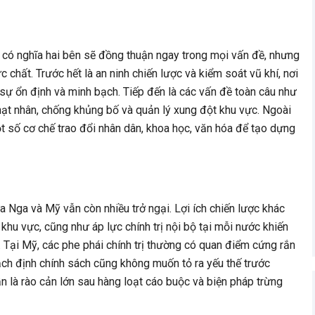
 có nghĩa hai bên sẽ đồng thuận ngay trong mọi vấn đề, nhưng
 chất. Trước hết là an ninh chiến lược và kiểm soát vũ khí, nơi
rì sự ổn định và minh bạch. Tiếp đến là các vấn đề toàn câu như
 hạt nhân, chống khủng bố và quản lý xung đột khu vực. Ngoài
ột số cơ chế trao đổi nhân dân, khoa học, văn hóa để tạo dựng
 Nga và Mỹ vẫn còn nhiều trở ngại. Lợi ích chiến lược khác
khu vực, cũng như áp lực chính trị nội bộ tại mỗi nước khiến
. Tại Mỹ, các phe phái chính trị thường có quan điểm cứng rắn
oạch định chính sách cũng không muốn tỏ ra yếu thế trước
ẫn là rào cản lớn sau hàng loạt cáo buộc và biện pháp trừng