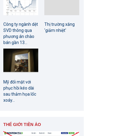
Công ty ngành dệt
Thị trường xăng
SVD thông qua
'giảm nhiệt'
phương án chào
bán gần 13...
Mỹ đối mặt với
phục hồi kéo dài
sau thảm họa lốc
xoáy...
THẾ GIỚI TIỀN ẢO