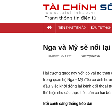
TIỀN THẬT TIỀN ẢO
ĐẦU TƯ THÔN
Nga và Mỹ sẽ nối lạ
30/09/2025 11:20
vietmy.net.vn
Hai cường quốc này vốn có vai trò then c
trong quan hệ Nga - Mỹ đều có ảnh hưởng
đầu, việc khởi động lại kênh đối thoại t
thể hiện nhu cầu thực tiễn của cả hai bê
Bối cảnh căng thẳng kéo dài