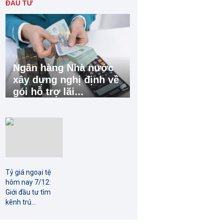
ĐẦU TƯ
Ngân hàng Nhà nước
xây dựng nghị định về
gói hỗ trợ lãi...
Tỷ giá ngoại tệ
hôm nay 7/12:
Giới đầu tư tìm
kênh trú...