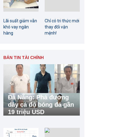
Lãi suất giảm vẫn
Chỉ có tri thức mới
khó vay ngân
thay đổi vận
hàng
mệnh!
BẢN TIN TÀI CHÍNH
Đà Nẵng: Phá đường
dây cá độ bóng đá gần
19 triệu USD