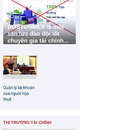
BOSTONMEX là một
sàn lừa đảo đội lốt
chuyên gia tài chính...
Quản lý tài khoản
của người nộp
thuế
THỊ TRƯỜNG TÀI CHÍNH