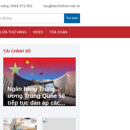
 nóng: 0965.972.992
tso@taichinhso.net.vn
Tìm kiếm
LỬA THỬ VÀNG
VIDEO
TÒA SOẠN
TÀI CHÍNH SỐ
Ngân hàng Trung
ương Trung Quốc sẽ
tiếp tục đàn áp các...