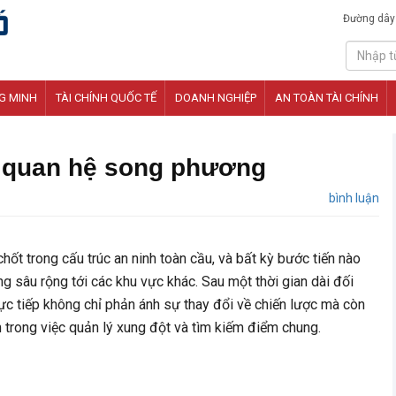
Đường dây
G MINH
TÀI CHÍNH QUỐC TẾ
DOANH NGHIỆP
AN TOÀN TÀI CHÍNH
i quan hệ song phương
bình luận
hốt trong cấu trúc an ninh toàn cầu, và bất kỳ bước tiến nào
 sâu rộng tới các khu vực khác. Sau một thời gian dài đối
rực tiếp không chỉ phản ánh sự thay đổi về chiến lược mà còn
n trong việc quản lý xung đột và tìm kiếm điểm chung.