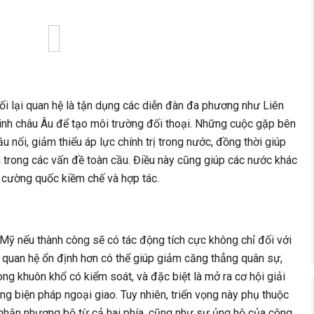
ối lại quan hệ là tận dụng các diễn đàn đa phương như Liên
inh châu Âu để tạo môi trường đối thoại. Những cuộc gặp bên
ầu nối, giảm thiểu áp lực chính trị trong nước, đồng thời giúp
g trong các vấn đề toàn cầu. Điều này cũng giúp các nước khác
i cường quốc kiềm chế và hợp tác.
Mỹ nếu thành công sẽ có tác động tích cực không chỉ đối với
t quan hệ ổn định hơn có thể giúp giảm căng thẳng quân sự,
ong khuôn khổ có kiểm soát, và đặc biệt là mở ra cơ hội giải
g biện pháp ngoại giao. Tuy nhiên, triển vọng này phụ thuộc
p nhận nhượng bộ từ cả hai phía, cũng như sự ủng hộ của cộng