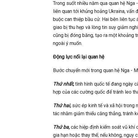
Trong suốt nhiều năm qua quan hệ Nga - 
liên quan tới khủng hoảng Ukraina, vấn 
buộc can thiệp bầu cử. Hai bên liên tục 
giao bị thu hẹp và lòng tin suy giảm ngh
cũng bị đóng băng, tạo ra một khoảng tr
ngoài ý muốn.
Động lực nối lại quan hệ
Bước chuyển mới trong quan hệ Nga - Mỹ
Thứ nhất,
tình hình quốc tế đang ngày cà
hợp của các cường quốc để tránh leo th
Thứ hai,
sức ép kinh tế và xã hội tron
tác nhằm giảm thiểu căng thẳng, tránh ké
Thứ ba,
các hiệp định kiểm soát vũ kh
gia hạn hoặc thay thế; nếu không, nguy c