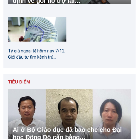
định về gói hỗ trợ lãi...
Tỷ giá ngoại tệ hôm nay 7/12:
Giới đầu tư tìm kênh trú...
TIÊU ĐIỂM
Ai ở Bộ Giáo dục đã bao che cho Đại
học Đông Đô cấp bằng...