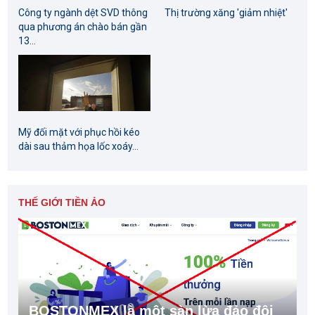
Công ty ngành dệt SVD thông
Thị trường xăng 'giảm nhiệt'
qua phương án chào bán gần
13...
Mỹ đối mặt với phục hồi kéo
dài sau thảm họa lốc xoáy...
THẾ GIỚI TIỀN ẢO
BOSTONMEX là một sàn lừa đảo đội