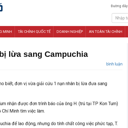
Đường dây
G MINH
TÀI CHÍNH QUỐC TẾ
DOANH NGHIỆP
AN TOÀN TÀI CHÍNH
 bị lừa sang Campuchia
bình luận
ho biết, đơn vị vừa giải cứu 1 nạn nhân bị lừa đưa sang
Tum nhận được đơn trình báo của ông H. (trú tại TP Kon Tum)
ồ Chí Minh tìm việc làm.
hia để lao động, nhưng do tính chất công việc phức tạp, T.