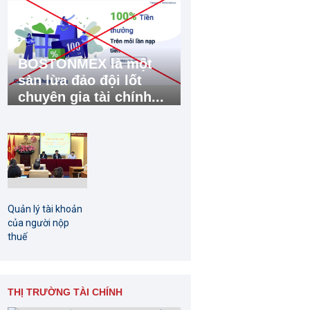
BOSTONMEX là một
sàn lừa đảo đội lốt
chuyên gia tài chính...
Quản lý tài khoản
của người nộp
thuế
THỊ TRƯỜNG TÀI CHÍNH