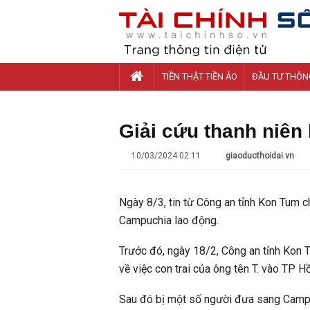
TIỀN THẬT TIỀN ẢO
ĐẦU TƯ THÔN
Giải cứu thanh niên
10/03/2024 02:11
giaoducthoidai.vn
Ngày 8/3, tin từ Công an tỉnh Kon Tum c
Campuchia lao động.
Trước đó, ngày 18/2, Công an tỉnh Kon 
về việc con trai của ông tên T. vào TP H
Sau đó bị một số người đưa sang Campuc