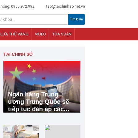
 nóng: 0965.972.992
tso@taichinhso.net.vn
Tìm kiếm
LỬA THỬ VÀNG
VIDEO
TÒA SOẠN
TÀI CHÍNH SỐ
Ngân hàng Trung
ương Trung Quốc sẽ
tiếp tục đàn áp các...