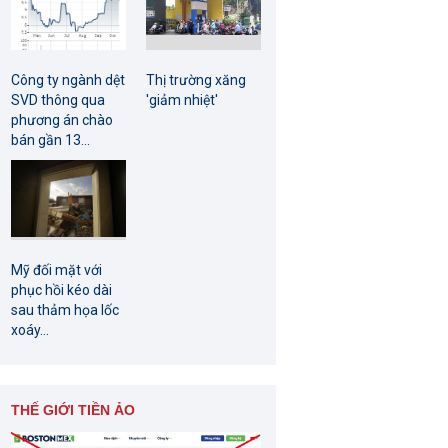
Công ty ngành dệt
Thị trường xăng
SVD thông qua
'giảm nhiệt'
phương án chào
bán gần 13...
Mỹ đối mặt với
phục hồi kéo dài
sau thảm họa lốc
xoáy...
THẾ GIỚI TIỀN ẢO