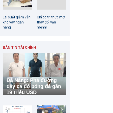
Lãi suất giảm vẫn
Chỉ có tri thức mới
khó vay ngân
thay đổi vận
hàng
mệnh!
BẢN TIN TÀI CHÍNH
Đà Nẵng: Phá đường
dây cá độ bóng đá gần
19 triệu USD