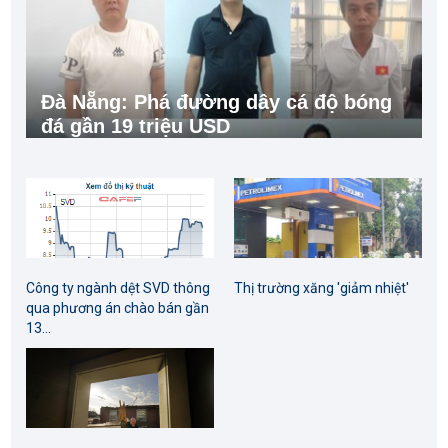
Đà Nẵng: Phá đường dây cá độ bóng
đá gần 19 triệu USD
Công ty ngành dệt SVD thông
Thị trường xăng 'giảm nhiệt'
qua phương án chào bán gần
13...