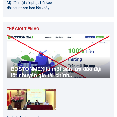
Mỹ đối mặt với phục hồi kéo
dài sau thảm họa lốc xoáy...
THẾ GIỚI TIỀN ẢO
BOSTONMEX là một sàn lừa đảo đội
lốt chuyên gia tài chính...