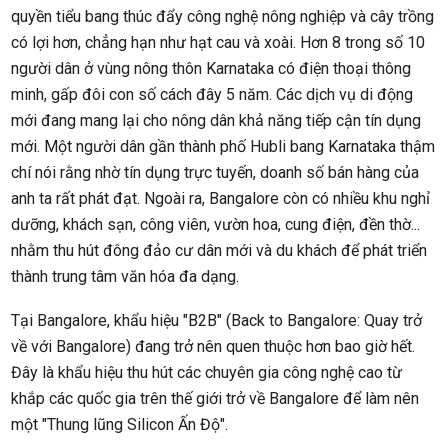
quyền tiểu bang thúc đẩy công nghệ nông nghiệp và cây trồng
có lợi hơn, chẳng hạn như hạt cau và xoài. Hơn 8 trong số 10
người dân ở vùng nông thôn Karnataka có điện thoại thông
minh, gấp đôi con số cách đây 5 năm. Các dịch vụ di động
mới đang mang lại cho nông dân khả năng tiếp cận tín dụng
mới. Một người dân gần thành phố Hubli bang Karnataka thậm
chí nói rằng nhờ tín dụng trực tuyến, doanh số bán hàng của
anh ta rất phát đạt. Ngoài ra, Bangalore còn có nhiều khu nghỉ
dưỡng, khách sạn, công viên, vườn hoa, cung điện, đền thờ...
nhằm thu hút đông đảo cư dân mới và du khách để phát triển
thành trung tâm văn hóa đa dạng.
Tại Bangalore, khẩu hiệu "B2B" (Back to Bangalore: Quay trở
về với Bangalore) đang trở nên quen thuộc hơn bao giờ hết.
Đây là khẩu hiệu thu hút các chuyên gia công nghệ cao từ
khắp các quốc gia trên thế giới trở về Bangalore để làm nên
một "Thung lũng Silicon Ấn Độ".