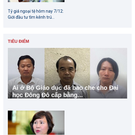
Tỷ giá ngoại tệ hôm nay 7/12:
Giới đầu tư tìm kênh trú...
TIÊU ĐIỂM
Ai ở Bộ Giáo dục đã bao che cho Đại
học Đông Đô cấp bằng...