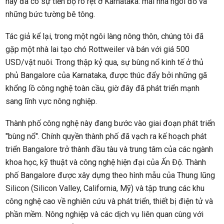
nay đã có sự tiến bộ rõ rệt ở Karnataka: mái nhà ngói đỏ và
những bức tường bê tông.
Tác giả kể lại, trong một ngôi làng nông thôn, chúng tôi đã
gặp một nhà lai tạo chó Rottweiler và bán với giá 500
USD/vật nuôi. Trong thập kỷ qua, sự bùng nổ kinh tế ở thủ
phủ Bangalore của Karnataka, được thúc đẩy bởi những gã
khổng lồ công nghệ toàn cầu, giờ đây đã phát triển mạnh
sang lĩnh vực nông nghiệp.
Thành phố công nghệ này đang bước vào giai đoạn phát triển
"bùng nổ". Chính quyền thành phố đã vạch ra kế hoạch phát
triển Bangalore trở thành đầu tàu và trung tâm của các ngành
khoa học, kỹ thuật và công nghệ hiện đại của Ấn Độ. Thành
phố Bangalore được xây dựng theo hình mẫu của Thung lũng
Silicon (Silicon Valley, California, Mỹ) và tập trung các khu
công nghệ cao về nghiên cứu và phát triển, thiết bị điện tử và
phần mềm. Nông nghiệp và các dịch vụ liên quan cùng với