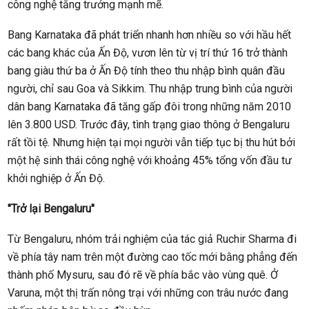
công nghệ tăng trưởng mạnh mẽ.
Bang Karnataka đã phát triển nhanh hơn nhiều so với hầu hết
các bang khác của Ấn Độ, vươn lên từ vị trí thứ 16 trở thành
bang giàu thứ ba ở Ấn Độ tính theo thu nhập bình quân đầu
người, chỉ sau Goa và Sikkim. Thu nhập trung bình của người
dân bang Karnataka đã tăng gấp đôi trong những năm 2010
lên 3.800 USD. Trước đây, tình trạng giao thông ở Bengaluru
rất tồi tệ. Nhưng hiện tại mọi người vẫn tiếp tục bị thu hút bởi
một hệ sinh thái công nghệ với khoảng 45% tổng vốn đầu tư
khởi nghiệp ở Ấn Độ.
"Trở lại Bengaluru"
Từ Bengaluru, nhóm trải nghiệm của tác giả Ruchir Sharma đi
về phía tây nam trên một đường cao tốc mới bằng phẳng đến
thành phố Mysuru, sau đó rẽ về phía bắc vào vùng quê. Ở
Varuna, một thị trấn nông trại với những con trâu nước đang