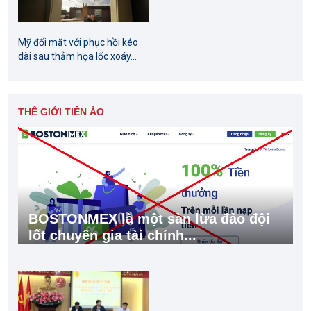
Mỹ đối mặt với phục hồi kéo
dài sau thảm họa lốc xoáy...
THẾ GIỚI TIỀN ẢO
BOSTONMEX là một sàn lừa đảo đội
lốt chuyên gia tài chính...