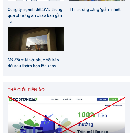
Công ty ngành dệt SVD thông
Thị trường xăng 'giảm nhiệt'
qua phương án chào bán gần
13...
Mỹ đối mặt với phục hồi kéo
dài sau thảm họa lốc xoáy...
THẾ GIỚI TIỀN ẢO