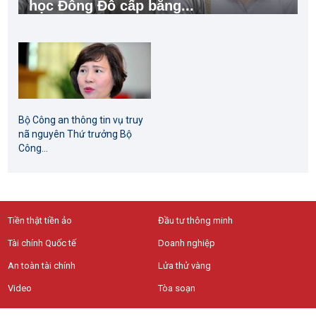
học Đông Đô cấp bằng...
Bộ Công an thông tin vụ truy
nã nguyên Thứ trưởng Bộ
Công...
Tiền thật tiền ảo
Đầu tư thông minh
Tài chính Quốc tế
Doanh nghiệp
An toàn tài chính
Lửa thử vàng
Video
Tòa soạn