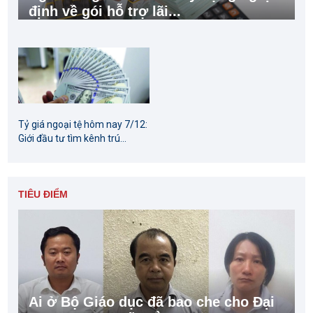
định về gói hỗ trợ lãi...
Tỷ giá ngoại tệ hôm nay 7/12:
Giới đầu tư tìm kênh trú...
TIÊU ĐIỂM
Ai ở Bộ Giáo dục đã bao che cho Đại