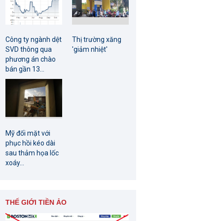
Công ty ngành dệt
Thị trường xăng
SVD thông qua
'giảm nhiệt'
phương án chào
bán gần 13...
Mỹ đối mặt với
phục hồi kéo dài
sau thảm họa lốc
xoáy...
THẾ GIỚI TIỀN ẢO