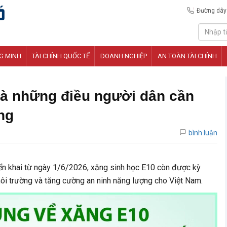
Đường dây
G MINH
TÀI CHÍNH QUỐC TẾ
DOANH NGHIỆP
AN TOÀN TÀI CHÍNH
và những điều người dân cần
ng
bình luận
riển khai từ ngày 1/6/2026, xăng sinh học E10 còn được kỳ
ôi trường và tăng cường an ninh năng lượng cho Việt Nam.