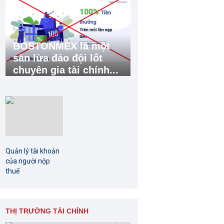
BOSTONMEX là một
sàn lừa đảo đội lốt
chuyên gia tài chính...
Quản lý tài khoản
của người nộp
thuế
THỊ TRƯỜNG TÀI CHÍNH