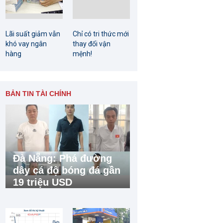
Lãi suất giảm vẫn
Chỉ có tri thức mới
khó vay ngân
thay đổi vận
hàng
mệnh!
BẢN TIN TÀI CHÍNH
Đà Nẵng: Phá đường
dây cá độ bóng đá gần
19 triệu USD