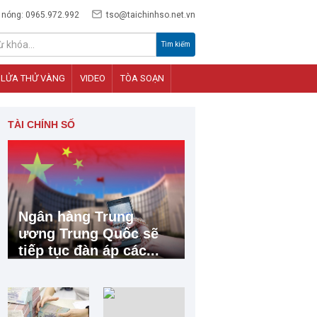
 nóng: 0965.972.992
tso@taichinhso.net.vn
Tìm kiếm
LỬA THỬ VÀNG
VIDEO
TÒA SOẠN
TÀI CHÍNH SỐ
Ngân hàng Trung
ương Trung Quốc sẽ
tiếp tục đàn áp các...