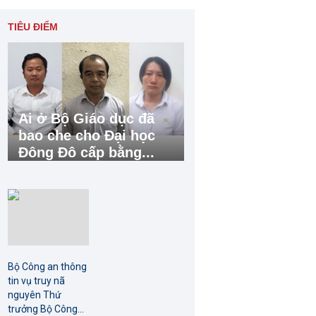
TIÊU ĐIỂM
Ai ở Bộ Giáo dục đã
bao che cho Đại học
Đông Đô cấp bằng...
Bộ Công an thông
tin vụ truy nã
nguyên Thứ
trưởng Bộ Công...