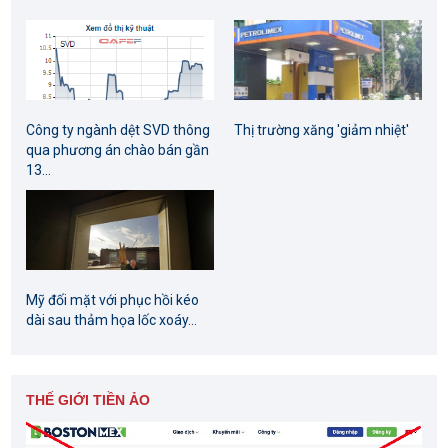
Công ty ngành dệt SVD thông
Thị trường xăng 'giảm nhiệt'
qua phương án chào bán gần
13...
Mỹ đối mặt với phục hồi kéo
dài sau thảm họa lốc xoáy...
THẾ GIỚI TIỀN ẢO