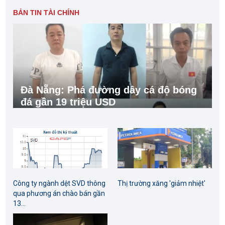
BẢN TIN TÀI CHÍNH
Đà Nẵng: Phá đường dây cá độ bóng
đá gần 19 triệu USD
Công ty ngành dệt SVD thông
Thị trường xăng 'giảm nhiệt'
qua phương án chào bán gần
13...