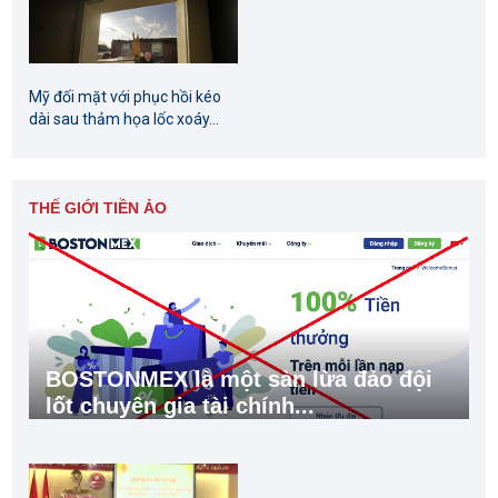
Mỹ đối mặt với phục hồi kéo
dài sau thảm họa lốc xoáy...
THẾ GIỚI TIỀN ẢO
BOSTONMEX là một sàn lừa đảo đội
lốt chuyên gia tài chính...