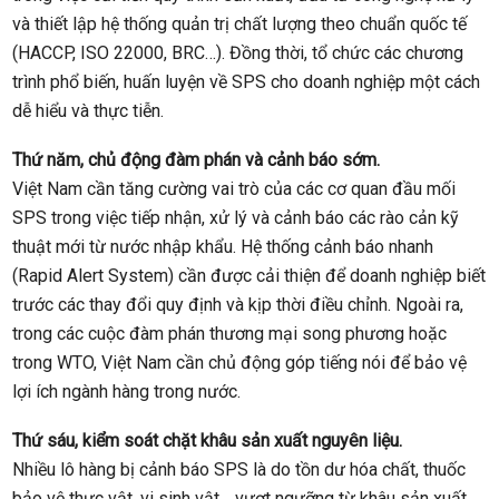
và thiết lập hệ thống quản trị chất lượng theo chuẩn quốc tế
(HACCP, ISO 22000, BRC…). Đồng thời, tổ chức các chương
trình phổ biến, huấn luyện về SPS cho doanh nghiệp một cách
dễ hiểu và thực tiễn.
Thứ năm, chủ động đàm phán và cảnh báo sớm.
Việt Nam cần tăng cường vai trò của các cơ quan đầu mối
SPS trong việc tiếp nhận, xử lý và cảnh báo các rào cản kỹ
thuật mới từ nước nhập khẩu. Hệ thống cảnh báo nhanh
(Rapid Alert System) cần được cải thiện để doanh nghiệp biết
trước các thay đổi quy định và kịp thời điều chỉnh. Ngoài ra,
trong các cuộc đàm phán thương mại song phương hoặc
trong WTO, Việt Nam cần chủ động góp tiếng nói để bảo vệ
lợi ích ngành hàng trong nước.
Thứ sáu, kiểm soát chặt khâu sản xuất nguyên liệu.
Nhiều lô hàng bị cảnh báo SPS là do tồn dư hóa chất, thuốc
bảo vệ thực vật, vi sinh vật… vượt ngưỡng từ khâu sản xuất