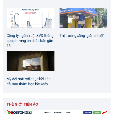
Công ty ngành dệt SVD thông
Thị trường xăng 'giảm nhiệt'
qua phương án chào bán gần
13...
Mỹ đối mặt với phục hồi kéo
dài sau thảm họa lốc xoáy...
THẾ GIỚI TIỀN ẢO