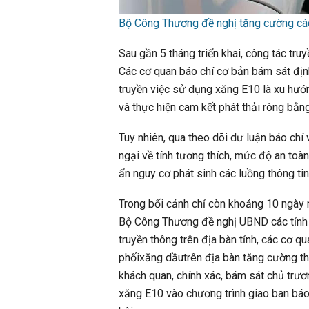
Bộ Công Thương đề nghị tăng cường các
Sau gần 5 tháng triển khai, công tác tru
Các cơ quan báo chí cơ bản bám sát đị
truyền việc sử dụng xăng E10 là xu hướn
và thực hiện cam kết phát thải ròng bằ
Tuy nhiên, qua theo dõi dư luận báo chí 
ngại về tính tương thích, mức độ an toà
ẩn nguy cơ phát sinh các luồng thông tin
Trong bối cảnh chỉ còn khoảng 10 ngày n
Bộ Công Thương đề nghị UBND các tỉnh t
truyền thông trên địa bàn tỉnh, các cơ q
phốixăng dầutrên địa bàn tăng cường thôn
khách quan, chính xác, bám sát chủ trươ
xăng E10 vào chương trình giao ban báo 