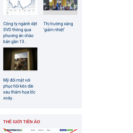
Công ty ngành dệt
Thị trường xăng
SVD thông qua
'giảm nhiệt'
phương án chào
bán gần 13...
Mỹ đối mặt với
phục hồi kéo dài
sau thảm họa lốc
xoáy...
THẾ GIỚI TIỀN ẢO