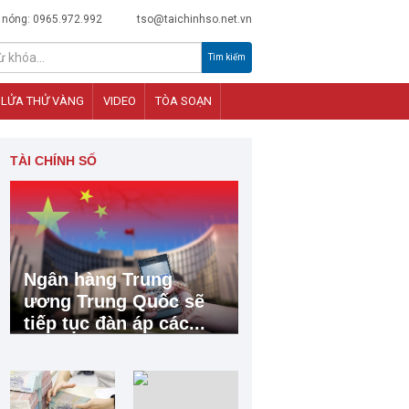
 nóng: 0965.972.992
tso@taichinhso.net.vn
Tìm kiếm
LỬA THỬ VÀNG
VIDEO
TÒA SOẠN
TÀI CHÍNH SỐ
Ngân hàng Trung
ương Trung Quốc sẽ
tiếp tục đàn áp các...