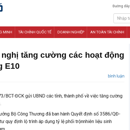
Đường dây
G MINH
TÀI CHÍNH QUỐC TẾ
DOANH NGHIỆP
AN TOÀN TÀI CHÍNH
nghị tăng cường các hoạt động
g E10
bình luận
3/BCT-ĐCK gửi UBND các tỉnh, thành phố về việc tăng cường
.
trưởng Bộ Công Thương đã ban hành Quyết định số 3586/QĐ-
quy định lộ trình áp dụng tỷ lệ phối trộnnhiên liệu sinh
am.