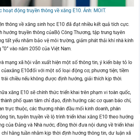
 hoạt động truyền thông về xăng E10. Ảnh: MOIT.
yền thông về xăng sinh học E10 đã đạt nhiều kết quả tích cực.
nh hướng truyền thông củaBộ Công Thương, tập trung tuyên
g tất yếu nhằm bảo vệ môi trường, giảm phát thải khí nhà kính
ng “0” vào năm 2050 của Việt Nam.
và mạng xã hội vẫn xuất hiện một số thông tin, ý kiến bày tỏ lo
n củaxăng E10đối với một số loại động cơ, phương tiện; tiềm
 trái chiều nếu không được định hướng, giải thích kịp thời.
ữa xăng E10 sẽ chính thức triển khai trên phạm vi toàn quốc,
hành phố quan tâm chỉ đạo, định hướng các cơ quan báo chí,
uan trực thuộc, các thương nhân đầu mối kinh doanh, phân
g tin, tuyên truyền về lộ trình triển khai xăng E10 theo hướng
ng của Đảng và Nhà nước; đồng thời đưa nội dung về triển khai
chí hằng tuần nhằm kịp thời định hướng thông tin, dư luận xã