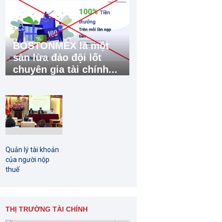
BOSTONMEX là một
sàn lừa đảo đội lốt
chuyên gia tài chính...
Quản lý tài khoản
của người nộp
thuế
THỊ TRƯỜNG TÀI CHÍNH