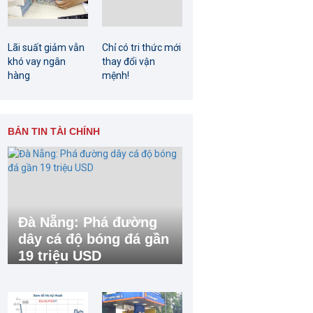
Lãi suất giảm vẫn
Chỉ có tri thức mới
khó vay ngân
thay đổi vận
hàng
mệnh!
BẢN TIN TÀI CHÍNH
Đà Nẵng: Phá đường
dây cá độ bóng đá gần
19 triệu USD